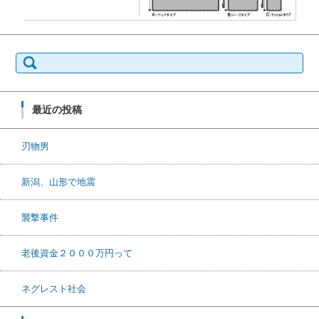
検
索:
最近の投稿
刃物男
新潟、山形で地震
襲撃事件
老後資金２０００万円って
ネグレスト社会